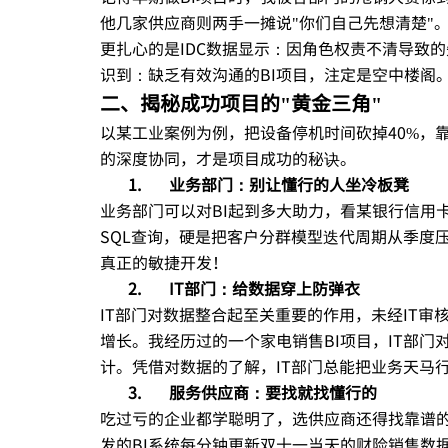
他几家供应商则两手一摊说"你们自己先想清楚"
更扎心的是IDC数据显示：因角色权责不清导致
识到：缺乏有效沟通的BI项目，注定是空中楼阁
二、揭秘成功项目的"黄金三角"
以某工业案例为例，把设备停机时间砍掉40%，靠
的深度协同，才是项目成功的秘诀。
1.
业务部门：别让懂行的人坐冷板凳
业务部门可以对BI起到多大助力，看某银行信用
SQL查询，硬是把客户分群模型迭代周期从季度压
真正的敏捷开发！
2.
IT
部门：给数据穿上防弹衣
IT部门对数据整合起至关重要的作用，未经IT
增长。我经历过的一个家电销售BI项目，IT部门
计。凭借对数据的了解，IT部门总能把业务天马
3.
服务供应商：要找就找懂行的
吃过亏的企业都学聪明了，选供应商还得找靠谱
发的BI系统每分钟更新双十一当天的财险销售数