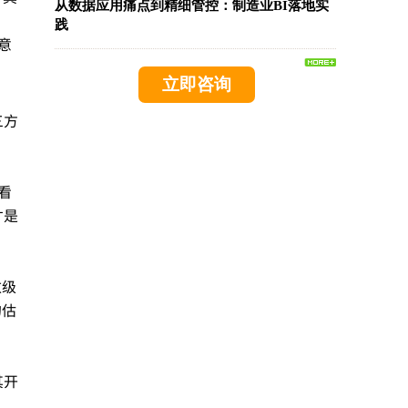
从数据应用痛点到精细管控：制造业BI落地实
践
意
立即咨询
三方
看
才是
数级
的估
其开