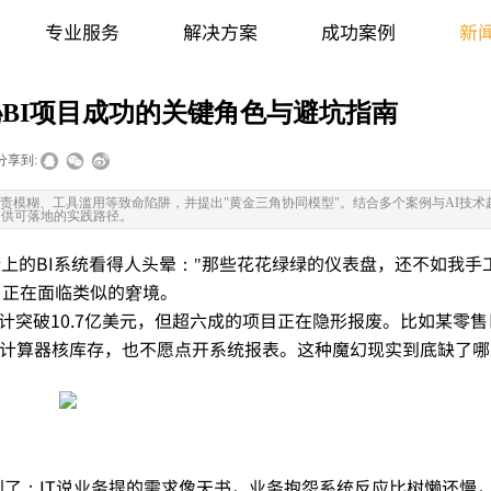
专业服务
解决方案
成功案例
新
BI项目成功的关键角色与避坑指南
分享到:
权责模糊、工具滥用等致命陷阱，并提出"黄金三角协同模型"。结合多个案例与AI技术
提供可落地的实践路径。
新上的BI系统看得人头晕："那些花花绿绿的仪表盘，还不如我手
目正在面
临类似的
窘境。
预计突破10.7亿美元，但超六成的项目正在隐形报废。比如某零售
用计算器核库存，也不愿点开系统报表。这种魔幻现实到底缺了哪
到了：IT说业务提的需求像天书，业务抱怨系统反应比树懒还慢