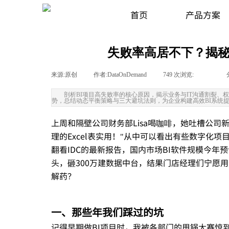
首页
产品方案
失败率高居不下？揭秘
来源:
原创
|
作者:
DataOnDemand
|
749
次浏览:
|
|
剖析BI项目高失败率的核心原因，揭示业务与IT沟通割裂、
势，总结动态平衡策略与三大避坑法则，为企业构建高效BI系统
上周和隔壁公司财务部Lisa喝咖啡，她吐槽公司
理的Excel表实用！
"
从中可以看出有些数字化项
翻看IDC的最新报告，国内市场BI软件规模今年
头，砸300万建数据中台，结果门店经理们宁愿
解药？
一、那些年我们踩过的坑
记得早期做BI项目时，我被各部门的甩锅大赛惊