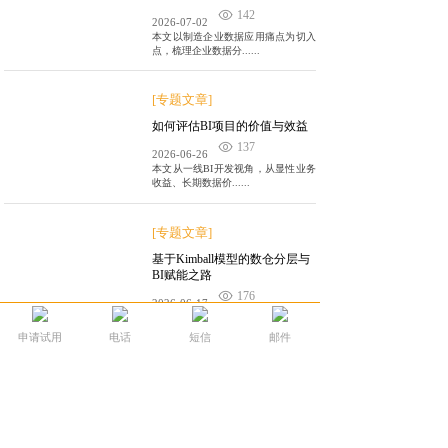
142
2026-07-02
本文以制造企业数据应用痛点为切入
点，梳理企业数据分......
[专题文章]
如何评估BI项目的价值与效益
137
2026-06-26
本文从一线BI开发视角，从显性业务
收益、长期数据价......
[专题文章]
基于Kimball模型的数仓分层与
BI赋能之路
176
2026-06-17
本文针对BI分析中查询慢、口径不一
的痛点，基于Ki......
申请试用
电话
短信
邮件
[专题文章]
企业 BI 落地常见问题与避坑指
南
232